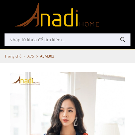
Trang chủ
A75
ASM303