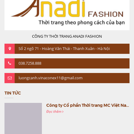
CÔNG TY THỜI TRANG ANADI FASHION
Số 2 ngõ 71 - Hoàng Văn Thái - Thanh Xuân - Hà Nội
038.7258.888
luongcanh.vinaconex11@gmail.com
TIN TỨC
Công ty Cổ phần Thời trang MC Việt Nam (MC Fashion) tổ chức Gala mừng sinh nhật lần thứ 9
Đọc thêm