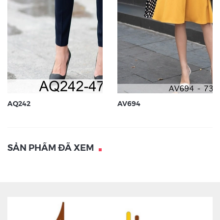
AQ242
AV694
SẢN PHẨM ĐÃ XEM