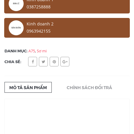
0387258888
Kinh doanh 2
0963942155
DANH MỤC:
A75
,
Sơ mi
CHIA SẺ:
MÔ TẢ SẢN PHẨM
CHÍNH SÁCH ĐỔI TRẢ