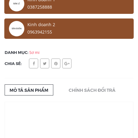
0387258888
Kinh doanh 2
0963942155
DANH MỤC:
Sơ mi
CHIA SẺ:
MÔ TẢ SẢN PHẨM
CHÍNH SÁCH ĐỔI TRẢ