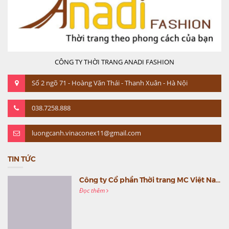
CÔNG TY THỜI TRANG ANADI FASHION
Số 2 ngõ 71 - Hoàng Văn Thái - Thanh Xuân - Hà Nội
038.7258.888
luongcanh.vinaconex11@gmail.com
TIN TỨC
Công ty Cổ phần Thời trang MC Việt Nam (MC Fashion) tổ chức Gala mừng sinh nhật lần thứ 9
Đọc thêm