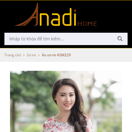
Trang chủ
Sơ mi
Áo sơ mi ASM229