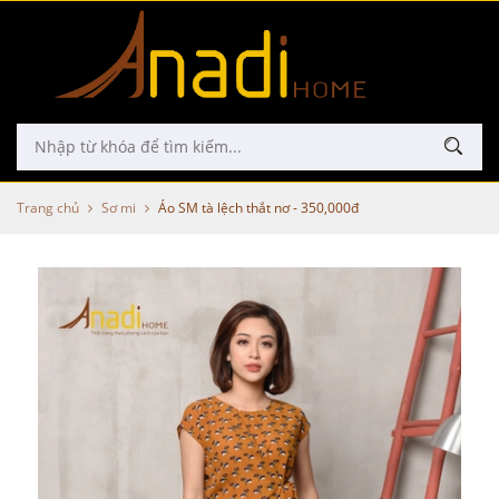
Trang chủ
Sơ mi
Áo SM tà lệch thắt nơ - 350,000đ