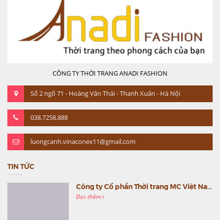
CÔNG TY THỜI TRANG ANADI FASHION
Số 2 ngõ 71 - Hoàng Văn Thái - Thanh Xuân - Hà Nội
038.7258.888
luongcanh.vinaconex11@gmail.com
TIN TỨC
Công ty Cổ phần Thời trang MC Việt Nam (MC Fashion) tổ chức Gala mừng sinh nhật lần thứ 9
Đọc thêm