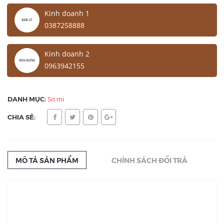
Kinh doanh 1
0387258888
Kinh doanh 2
0963942155
DANH MỤC:
Sơ mi
CHIA SẺ:
MÔ TẢ SẢN PHẨM
CHÍNH SÁCH ĐỔI TRẢ