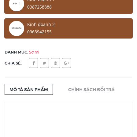
0387258888
Kinh doanh 2
0963942155
DANH MỤC:
Sơ mi
CHIA SẺ:
MÔ TẢ SẢN PHẨM
CHÍNH SÁCH ĐỔI TRẢ