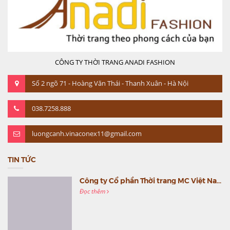
CÔNG TY THỜI TRANG ANADI FASHION
Số 2 ngõ 71 - Hoàng Văn Thái - Thanh Xuân - Hà Nội
038.7258.888
luongcanh.vinaconex11@gmail.com
TIN TỨC
Công ty Cổ phần Thời trang MC Việt Nam (MC Fashion) tổ chức Gala mừng sinh nhật lần thứ 9
Đọc thêm