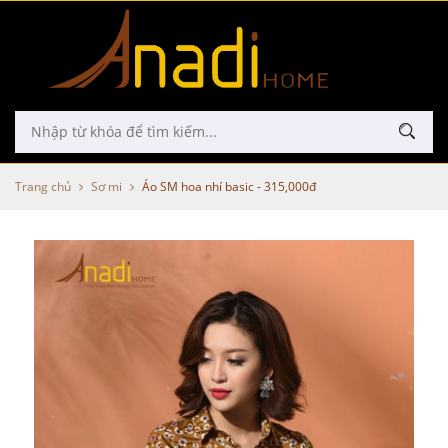
Trang chủ
Sơ mi
Áo SM hoa nhí basic - 315,000đ