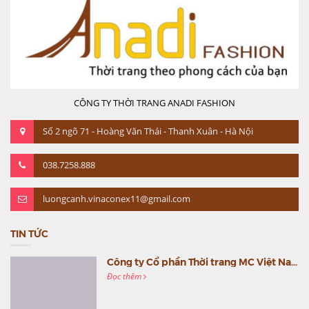
CÔNG TY THỜI TRANG ANADI FASHION
Số 2 ngõ 71 - Hoàng Văn Thái - Thanh Xuân - Hà Nội
038.7258.888
luongcanh.vinaconex11@gmail.com
TIN TỨC
Công ty Cổ phần Thời trang MC Việt Nam (MC Fashion) tổ chức Gala mừng sinh nhật lần thứ 9
Đọc thêm