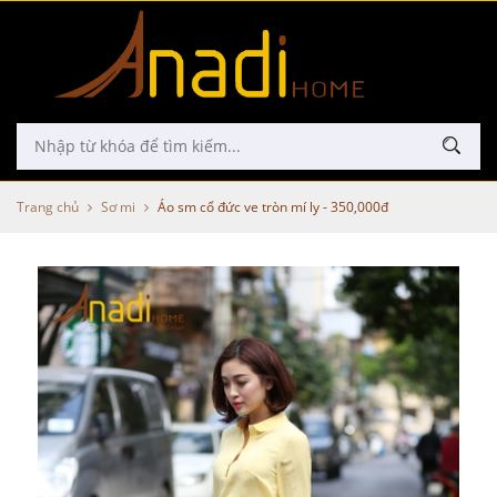
Trang chủ
Sơ mi
Áo sm cổ đức ve tròn mí ly - 350,000đ