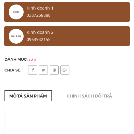
Kinh doanh 1
0387258888
Kinh doanh 2
0963942155
DANH MỤC:
Sơ mi
CHIA SẺ:
MÔ TẢ SẢN PHẨM
CHÍNH SÁCH ĐỔI TRẢ