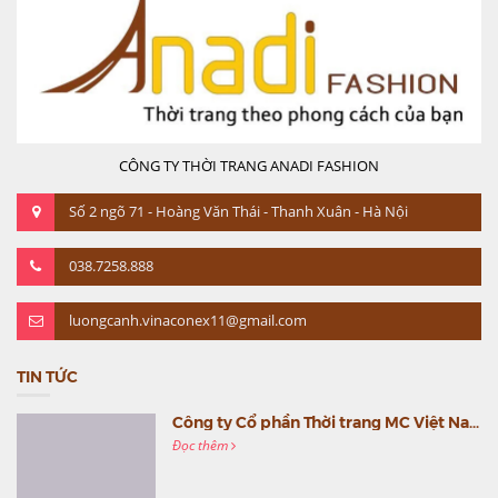
CÔNG TY THỜI TRANG ANADI FASHION
Số 2 ngõ 71 - Hoàng Văn Thái - Thanh Xuân - Hà Nội
038.7258.888
luongcanh.vinaconex11@gmail.com
TIN TỨC
Công ty Cổ phần Thời trang MC Việt Nam (MC Fashion) tổ chức Gala mừng sinh nhật lần thứ 9
Đọc thêm