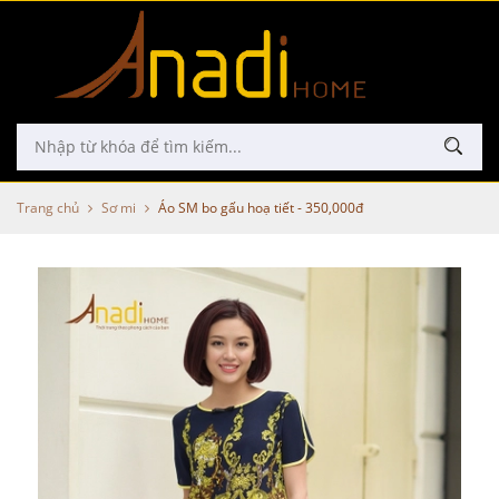
Trang chủ
Sơ mi
Áo SM bo gấu hoạ tiết - 350,000đ