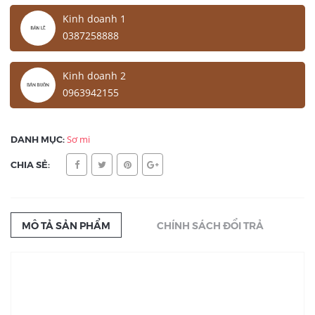
Kinh doanh 1
0387258888
Kinh doanh 2
0963942155
DANH MỤC:
Sơ mi
CHIA SẺ:
MÔ TẢ SẢN PHẨM
CHÍNH SÁCH ĐỔI TRẢ