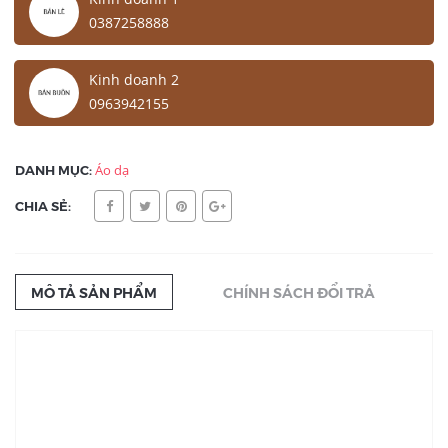
0387258888
Kinh doanh 2
0963942155
DANH MỤC:
Áo dạ
CHIA SẺ:
MÔ TẢ SẢN PHẨM
CHÍNH SÁCH ĐỔI TRẢ