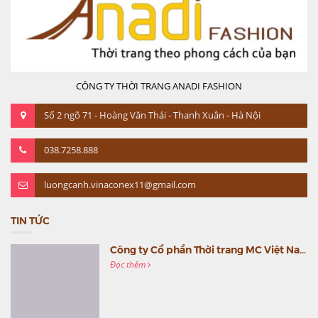
CÔNG TY THỜI TRANG ANADI FASHION
Số 2 ngõ 71 - Hoàng Văn Thái - Thanh Xuân - Hà Nội
038.7258.888
luongcanh.vinaconex11@gmail.com
TIN TỨC
Công ty Cổ phần Thời trang MC Việt Nam (MC Fashion) tổ chức Gala mừng sinh nhật lần thứ 9
Đọc thêm