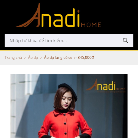
Trang chủ
Áo dạ
Áo dạ lửng cổ sen - 845,000đ