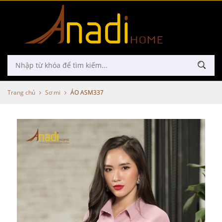
Trang chủ
Sơ mi
ÁO ASM337