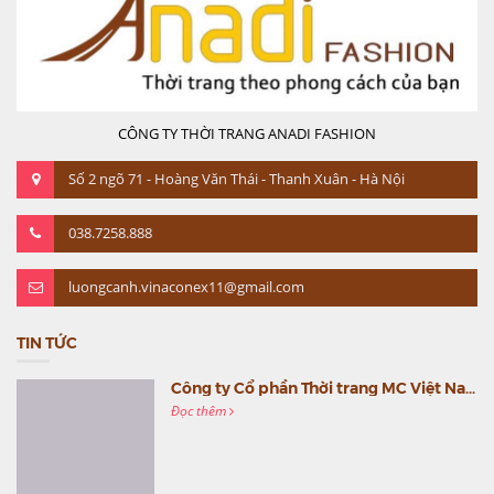
CÔNG TY THỜI TRANG ANADI FASHION
Số 2 ngõ 71 - Hoàng Văn Thái - Thanh Xuân - Hà Nội
038.7258.888
luongcanh.vinaconex11@gmail.com
TIN TỨC
Công ty Cổ phần Thời trang MC Việt Nam (MC Fashion) tổ chức Gala mừng sinh nhật lần thứ 9
Đọc thêm