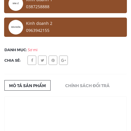
0387258888
Kinh doanh 2
0963942155
DANH MỤC:
Sơ mi
CHIA SẺ:
MÔ TẢ SẢN PHẨM
CHÍNH SÁCH ĐỔI TRẢ