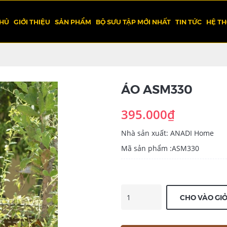
CHỦ
GIỚI THIỆU
SẢN PHẨM
BỘ SƯU TẬP MỚI NHẤT
TIN TỨC
HỆ T
ÁO ASM330
395.000₫
Nhà sản xuất: ANADI Home
Mã sản phẩm :ASM330
CHO VÀO GI