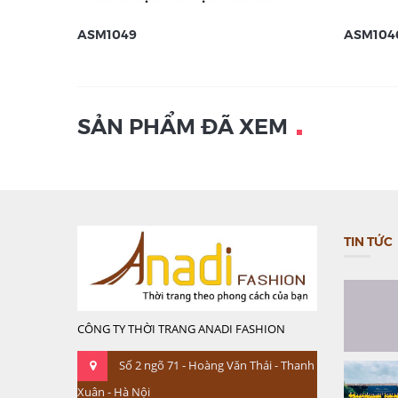
ASM1049
ASM104
SẢN PHẨM ĐÃ XEM
TIN TỨC
CÔNG TY THỜI TRANG ANADI FASHION
Số 2 ngõ 71 - Hoàng Văn Thái - Thanh
Xuân - Hà Nội