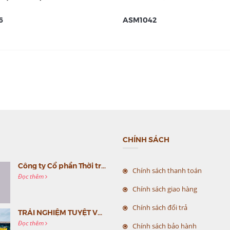
6
ASM1042
CHÍNH SÁCH
Công ty Cổ phần Thời trang MC Việt Nam (MC Fashion) tổ chức Gala mừng sinh nhật lần thứ 9
Chính sách thanh toán
Đọc thêm
Chính sách giao hàng
Chính sách đổi trả
TRẢI NGHIỆM TUYỆT VỜI CÙNG MC VIỆT NAM
Đọc thêm
Chính sách bảo hành