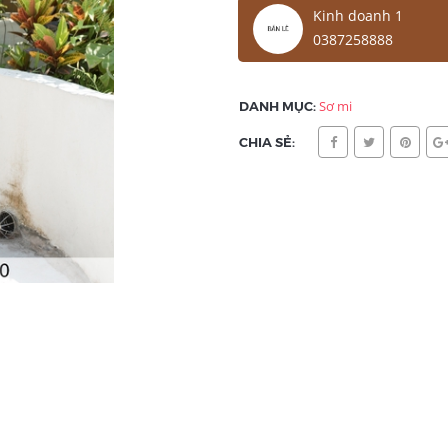
Kinh doanh 1
0387258888
DANH MỤC:
Sơ mi
CHIA SẺ: