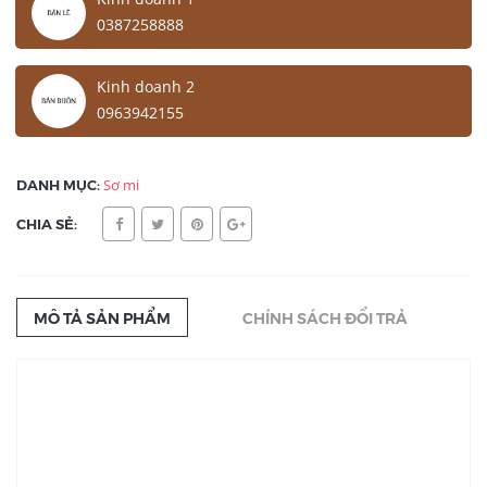
0387258888
Kinh doanh 2
0963942155
DANH MỤC:
Sơ mi
CHIA SẺ:
MÔ TẢ SẢN PHẨM
CHÍNH SÁCH ĐỔI TRẢ