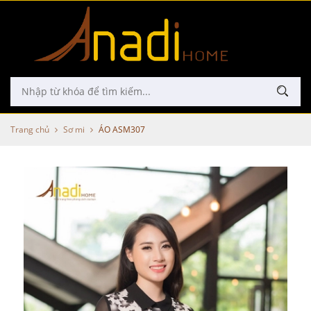
Trang chủ
Sơ mi
ÁO ASM307