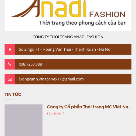
CÔNG TY THỜI TRANG ANADI FASHION
Số 2 ngõ 71 - Hoàng Văn Thái - Thanh Xuân - Hà Nội
038.7258.888
luongcanh.vinaconex11@gmail.com
TIN TỨC
Công ty Cổ phần Thời trang MC Việt Nam (MC Fashion) tổ chức Gala mừng sinh nhật lần thứ 9
Đọc thêm