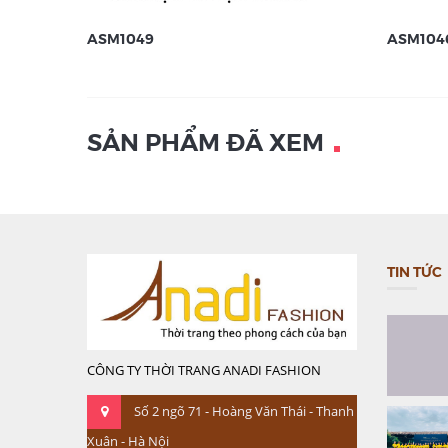
ASM1049
ASM104
SẢN PHẨM ĐÃ XEM
TIN TỨC
CÔNG TY THỜI TRANG ANADI FASHION
Số 2 ngõ 71 - Hoàng Văn Thái - Thanh
Xuân - Hà Nội