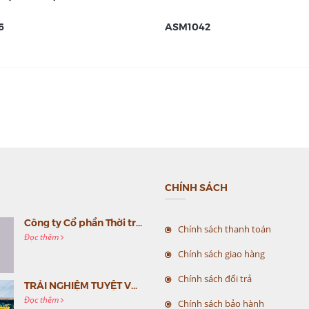
6
ASM1042
CHÍNH SÁCH
Công ty Cổ phần Thời trang MC Việt Nam (MC Fashion) tổ chức Gala mừng sinh nhật lần thứ 9
Chính sách thanh toán
Đọc thêm
Chính sách giao hàng
Chính sách đổi trả
TRẢI NGHIỆM TUYỆT VỜI CÙNG MC VIỆT NAM
Đọc thêm
Chính sách bảo hành