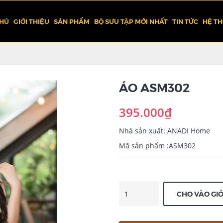
CHỦ
GIỚI THIỆU
SẢN PHẨM
BỘ SƯU TẬP MỚI NHẤT
TIN TỨC
HỆ T
ÁO ASM302
395.000₫
Nhà sản xuất: ANADI Home
Mã sản phẩm :ASM302
CHO VÀO GI