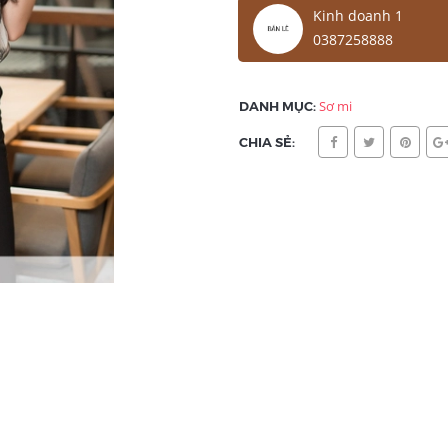
Kinh doanh 1
0387258888
DANH MỤC:
Sơ mi
CHIA SẺ: