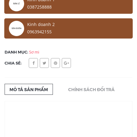
0387258888
Kinh doanh 2
0963942155
DANH MỤC:
Sơ mi
CHIA SẺ:
MÔ TẢ SẢN PHẨM
CHÍNH SÁCH ĐỔI TRẢ