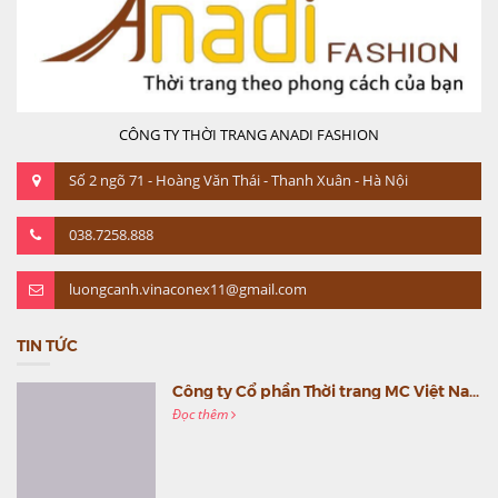
CÔNG TY THỜI TRANG ANADI FASHION
Số 2 ngõ 71 - Hoàng Văn Thái - Thanh Xuân - Hà Nội
038.7258.888
luongcanh.vinaconex11@gmail.com
TIN TỨC
Công ty Cổ phần Thời trang MC Việt Nam (MC Fashion) tổ chức Gala mừng sinh nhật lần thứ 9
Đọc thêm