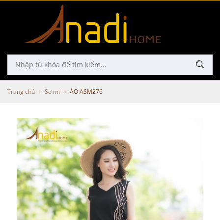
Trang chủ
Sơ mi
ÁO ASM276