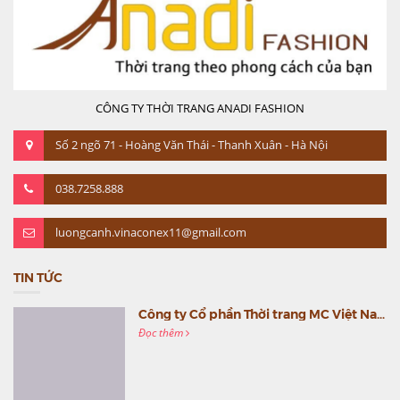
CÔNG TY THỜI TRANG ANADI FASHION
Số 2 ngõ 71 - Hoàng Văn Thái - Thanh Xuân - Hà Nội
038.7258.888
luongcanh.vinaconex11@gmail.com
TIN TỨC
Công ty Cổ phần Thời trang MC Việt Nam (MC Fashion) tổ chức Gala mừng sinh nhật lần thứ 9
Đọc thêm