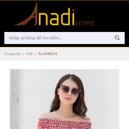
Trang chủ
A58
Áo ASM274