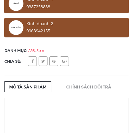
0387258888
Kinh doanh 2
0963942155
DANH MỤC:
A58
,
Sơ mi
CHIA SẺ:
MÔ TẢ SẢN PHẨM
CHÍNH SÁCH ĐỔI TRẢ