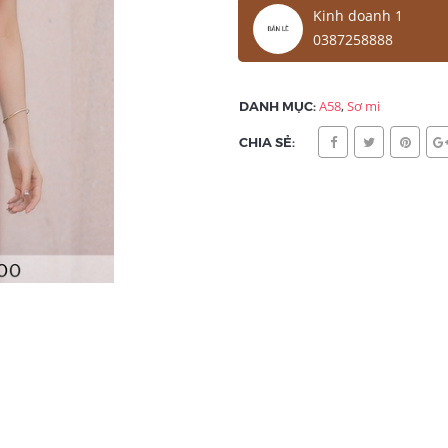
Kinh doanh 1
0387258888
DANH MỤC:
A58
,
Sơ mi
CHIA SẺ: