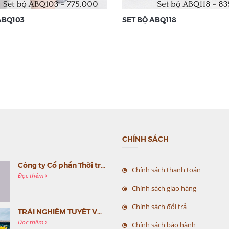
ABQ103
SET BỘ ABQ118
CHÍNH SÁCH
Công ty Cổ phần Thời trang MC Việt Nam (MC Fashion) tổ chức Gala mừng sinh nhật lần thứ 9
Chính sách thanh toán
Đọc thêm
Chính sách giao hàng
Chính sách đổi trả
TRẢI NGHIỆM TUYỆT VỜI CÙNG MC VIỆT NAM
Đọc thêm
Chính sách bảo hành