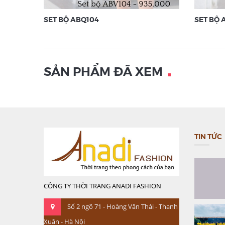
SET BỘ ABQ104
SET BỘ 
SẢN PHẨM ĐÃ XEM
TIN TỨC
CÔNG TY THỜI TRANG ANADI FASHION
Số 2 ngõ 71 - Hoàng Văn Thái - Thanh
Xuân - Hà Nội