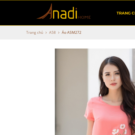
TRANG 
Trang chủ
A58
Áo ASM272