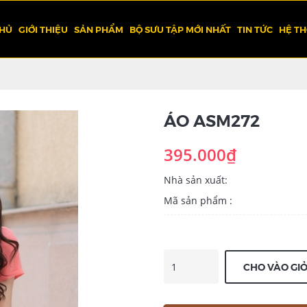
CHỦ
GIỚI THIỆU
SẢN PHẨM
BỘ SƯU TẬP MỚI NHẤT
TIN TỨC
HỆ T
ÁO ASM272
395.000₫
Nhà sản xuất:
Mã sản phẩm :
CHO VÀO GI