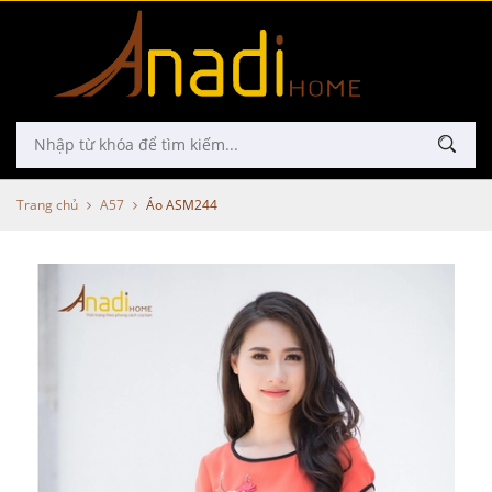
Trang chủ
A57
Áo ASM244