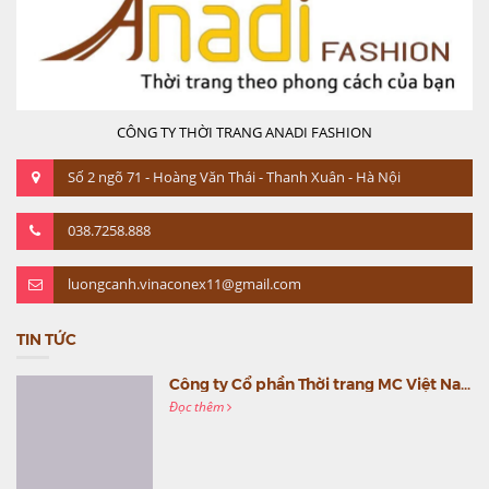
CÔNG TY THỜI TRANG ANADI FASHION
Số 2 ngõ 71 - Hoàng Văn Thái - Thanh Xuân - Hà Nội
038.7258.888
luongcanh.vinaconex11@gmail.com
TIN TỨC
Công ty Cổ phần Thời trang MC Việt Nam (MC Fashion) tổ chức Gala mừng sinh nhật lần thứ 9
Đọc thêm