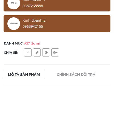
0387258888
Kinh doanh 2
0963942155
DANH MỤC:
A57
,
Sơ mi
CHIA SẺ:
MÔ TẢ SẢN PHẨM
CHÍNH SÁCH ĐỔI TRẢ