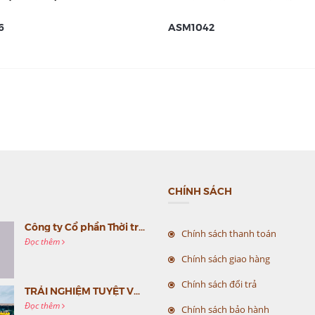
6
ASM1042
CHÍNH SÁCH
Công ty Cổ phần Thời trang MC Việt Nam (MC Fashion) tổ chức Gala mừng sinh nhật lần thứ 9
Chính sách thanh toán
Đọc thêm
Chính sách giao hàng
Chính sách đổi trả
TRẢI NGHIỆM TUYỆT VỜI CÙNG MC VIỆT NAM
Đọc thêm
Chính sách bảo hành