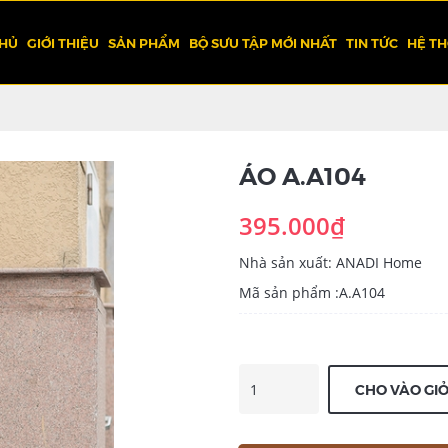
CHỦ
GIỚI THIỆU
SẢN PHẨM
BỘ SƯU TẬP MỚI NHẤT
TIN TỨC
HỆ T
ÁO A.A104
395.000₫
Nhà sản xuất: ANADI Home
Mã sản phẩm :A.A104
CHO VÀO GI