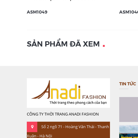
ASM1049
ASM104
SẢN PHẨM ĐÃ XEM
TIN TỨC
CÔNG TY THỜI TRANG ANADI FASHION
Số 2 ngõ 71 - Hoàng Văn Thái - Thanh
Xuân - Hà Nội