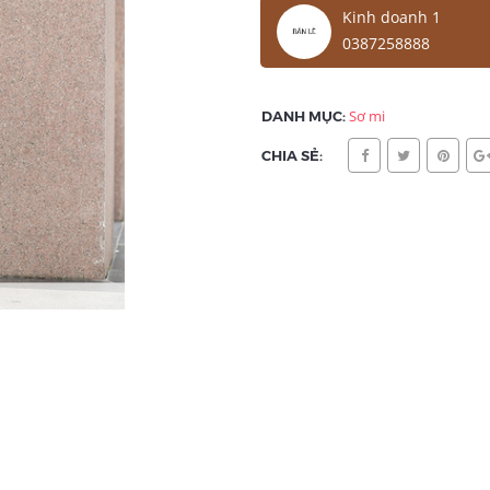
Kinh doanh 1
0387258888
DANH MỤC:
Sơ mi
CHIA SẺ: