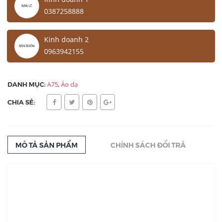
0387258888
Kinh doanh 2
0963942155
DANH MỤC:
A75
,
Áo dạ
CHIA SẺ:
MÔ TẢ SẢN PHẨM
CHÍNH SÁCH ĐỔI TRẢ