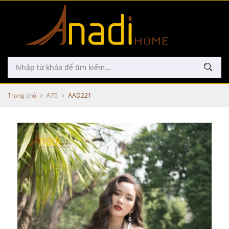
Trang chủ
A75
AAD221