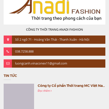
CÔNG TY THỜI TRANG ANADI FASHION
Số 2 ngõ 71 - Hoàng Văn Thái - Thanh Xuân - Hà Nội
038.7258.888
luongcanh.vinaconex11@gmail.com
TIN TỨC
Công ty Cổ phần Thời trang MC Việt Nam (MC Fashion) tổ chức Gala mừng sinh nhật lần thứ 9
Đọc thêm