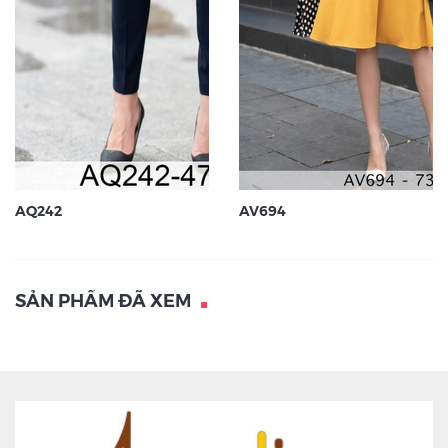
AQ242
AV694
SẢN PHẨM ĐÃ XEM