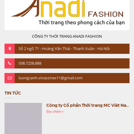
CÔNG TY THỜI TRANG ANADI FASHION
Số 2 ngõ 71 - Hoàng Văn Thái - Thanh Xuân - Hà Nội
038.7258.888
luongcanh.vinaconex11@gmail.com
TIN TỨC
Công ty Cổ phần Thời trang MC Việt Nam (MC Fashion) tổ chức Gala mừng sinh nhật lần thứ 9
Đọc thêm