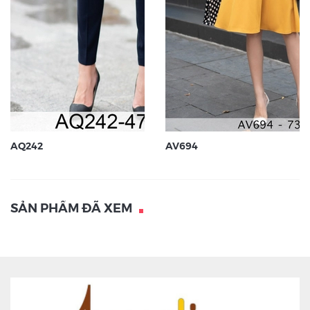
AQ242
AV694
SẢN PHẨM ĐÃ XEM