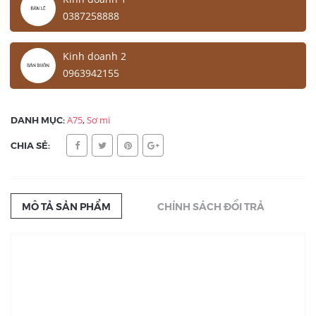
0387258888
Kinh doanh 2
0963942155
DANH MỤC:
A75
,
Sơ mi
CHIA SẺ:
MÔ TẢ SẢN PHẨM
CHÍNH SÁCH ĐỔI TRẢ