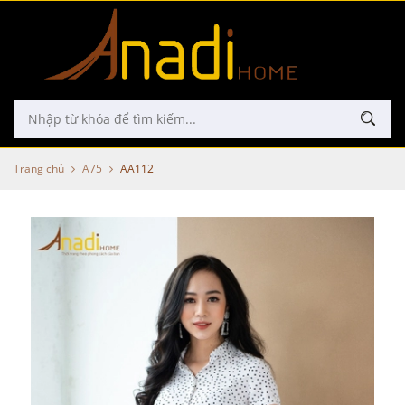
Trang chủ
A75
AA112